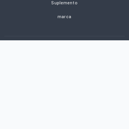
Suplemento
marca
ENTRE EM CONTATO
+8615651039172
sales9@alchemist-chem.com