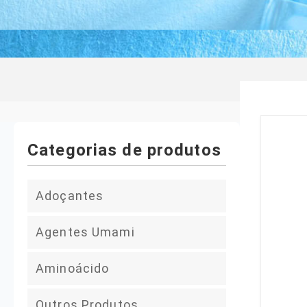
Categorias de produtos
Adoçantes
Glicose
Agentes Umami
Ácido láctico
Aminoácido
Ácido cítrico
Lisina
Outros Produtos