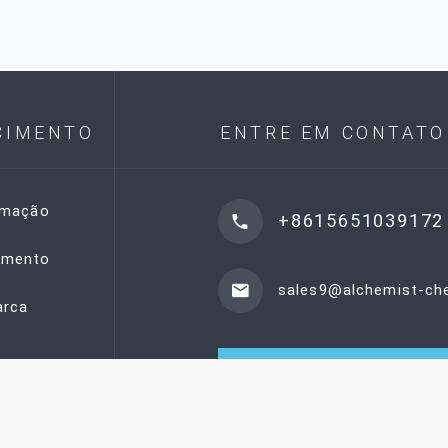
CIMENTO
ENTRE EM CONTATO
rmação
+8615651039172
emento
sales9@alchemist-c
rca
SOLICITAR UM ORÇAME