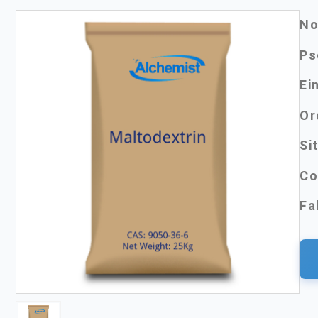
No
Ps
Ei
Or
Si
Co
Fa