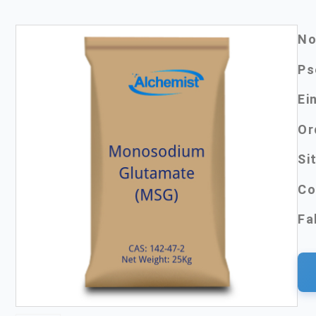
No
Ps
Ei
Or
Si
Co
Fa