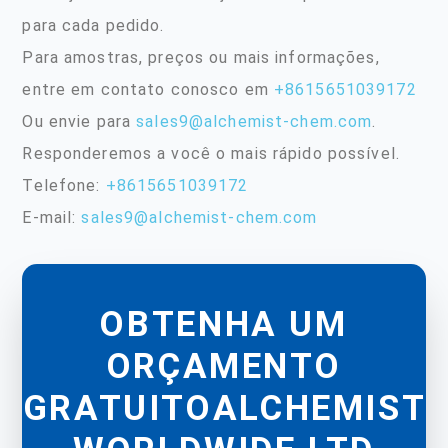
para cada pedido.
Para amostras, preços ou mais informações,
entre em contato conosco em
+8615651039172
Ou envie para
sales9@alchemist-chem.com
.
Responderemos a você o mais rápido possível.
Telefone:
+8615651039172
E-mail:
sales9@alchemist-chem.com
OBTENHA UM
ORÇAMENTO
GRATUITOALCHEMIST