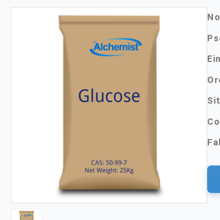
No
Ps
Ei
Or
Si
Co
Fa