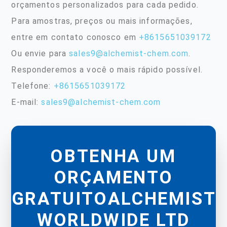
orçamentos personalizados para cada pedido.
Para amostras, preços ou mais informações,
entre em contato conosco em
+8615651039172
Ou envie para
sales9@alchemist-chem.com
.
Responderemos a você o mais rápido possível.
Telefone:
+8615651039172
E-mail:
sales9@alchemist-chem.com
OBTENHA UM
ORÇAMENTO
GRATUITOALCHEMIST
WORLDWIDE LTD