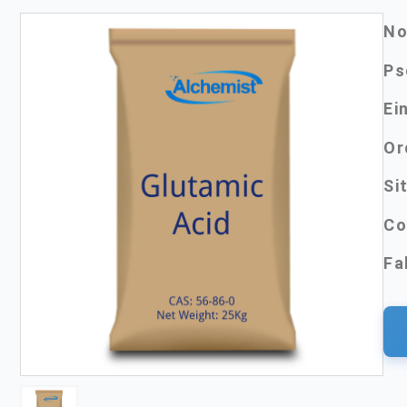
No
Ps
Ei
Or
Si
Co
Fa